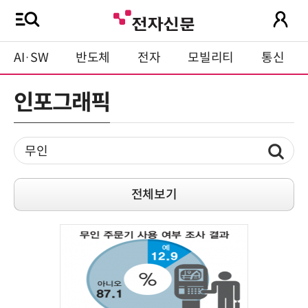
AI·SW
반도체
전자
모빌리티
통신
인포그래픽
전체보기