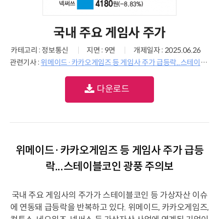
국내 주요 게임사 주가
카테고리 : 정보통신
지면 : 9면
개제일자 : 2025.06.26
관련기사 :
위메이드·카카오게임즈 등 게임사 주가 급등락...스테이블코인 광풍 주의보
다운로드
위메이드·카카오게임즈 등 게임사 주가 급등
락...스테이블코인 광풍 주의보
국내 주요 게임사의 주가가 스테이블코인 등 가상자산 이슈
에 연동돼 급등락을 반복하고 있다. 위메이드, 카카오게임즈,