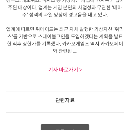
컴투스, 네오위즈, 넥써스 등 가상자산 사업에 연계된 기업이
주된 대상이다. 업계는 게임 본연의 사업성과 무관한 '테마
주' 성격의 과열 양상에 경고음을 내고 있다.
업계에 따르면 위메이드는 최근 자체 발행한 가상자산 '위믹
스'를 기반으로 스테이블코인을 도입하겠다는 계획을 발표
한 직후 상한가를 기록했다. 카카오게임즈 역시 카카오페이
와 관련된 ....
기사 바로가기 >
관련자료