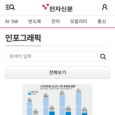
AI·SW
반도체
전자
모빌리티
통신
인포그래픽
전체보기