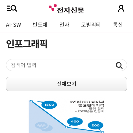
AI·SW
반도체
전자
모빌리티
통신
인포그래픽
전체보기