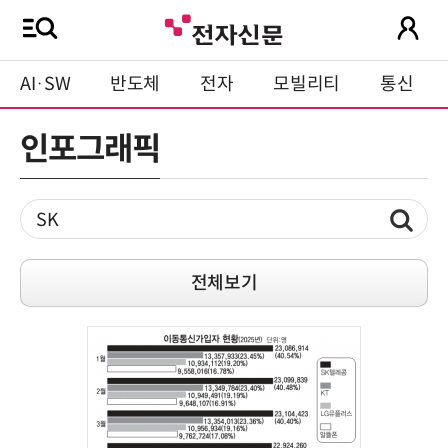
AI·SW
반도체
전자
모빌리티
통신
인포그래픽
전체보기