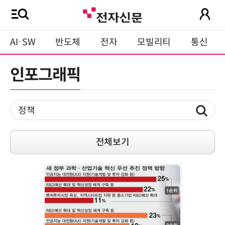
AI·SW
반도체
전자
모빌리티
통신
인포그래픽
전체보기