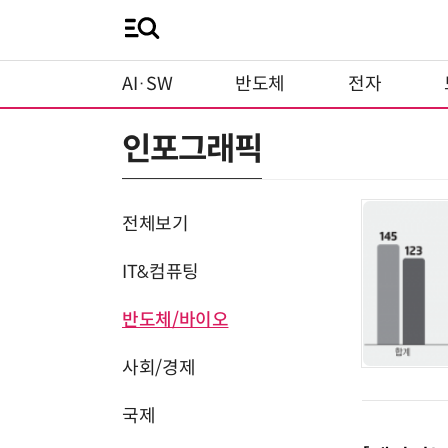
AI·SW
반도체
전자
인포그래픽
전체보기
IT&컴퓨팅
반도체/바이오
사회/경제
국제