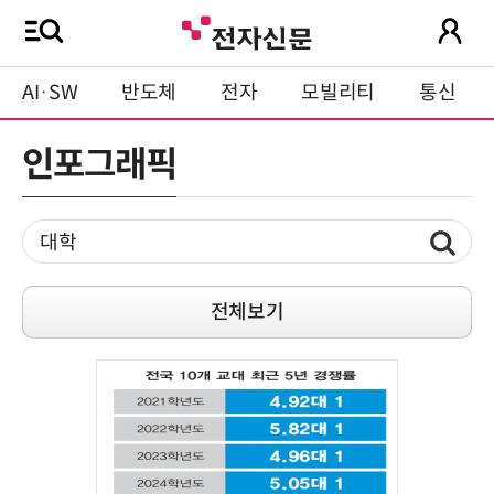
AI·SW
반도체
전자
모빌리티
통신
인포그래픽
전체보기