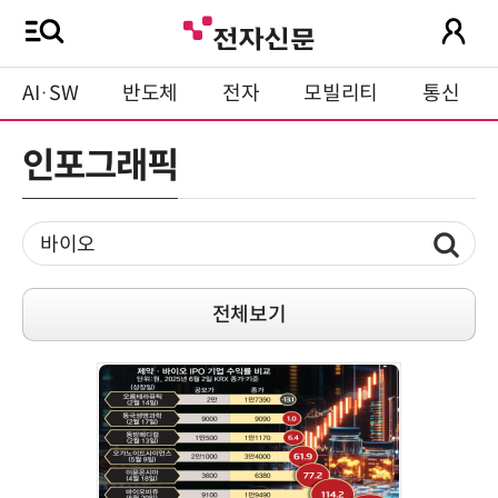
AI·SW
반도체
전자
모빌리티
통신
인포그래픽
전체보기