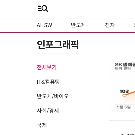
AI·SW
반도체
전자
인포그래픽
전체보기
IT&컴퓨팅
반도체/바이오
사회/경제
국제