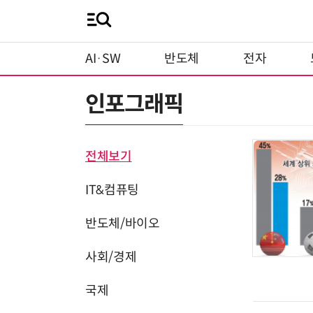
AI·SW
반도체
전자
인포그래픽
전체보기
IT&컴퓨팅
반도체/바이오
사회/경제
국제