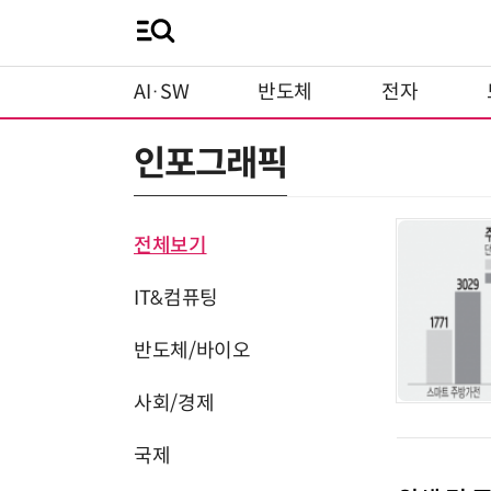
AI·SW
반도체
전자
인포그래픽
전체보기
IT&컴퓨팅
반도체/바이오
사회/경제
국제