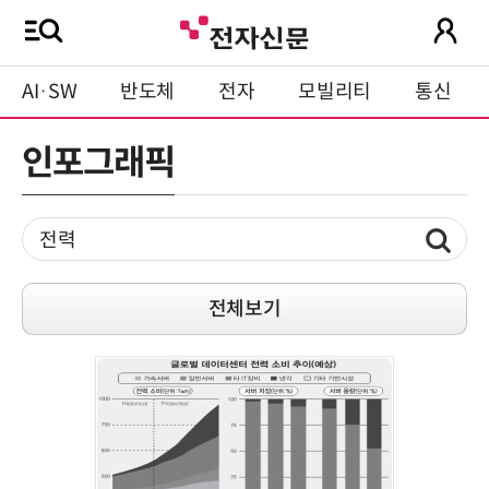
AI·SW
반도체
전자
모빌리티
통신
인포그래픽
전체보기