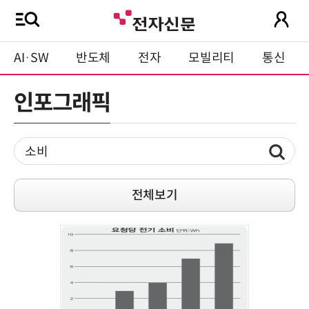
AI·SW
반도체
전자
모빌리티
통신
인포그래픽
전체보기