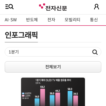
AI·SW
반도체
전자
모빌리티
통신
인포그래픽
전체보기