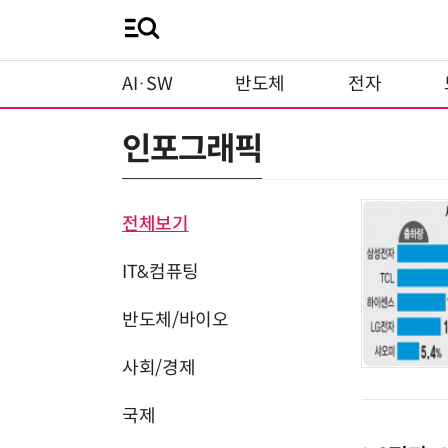
AI·SW
반도체
전자
인포그래픽
전체보기
IT&컴퓨팅
반도체/바이오
사회/경제
국제