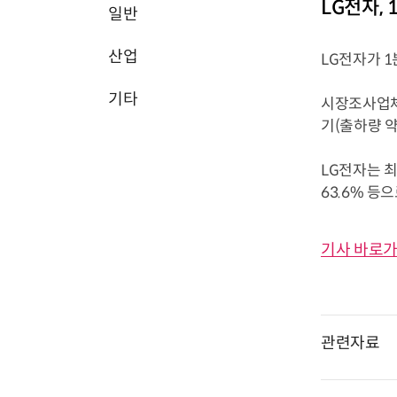
LG전자, 
일반
산업
LG전자가 1
기타
시장조사업체 
기(출하량 약
LG전자는 최다
63.6% 등으
기사 바로가
관련자료