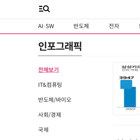
AI·SW
반도체
전자
인포그래픽
전체보기
IT&컴퓨팅
반도체/바이오
사회/경제
국제