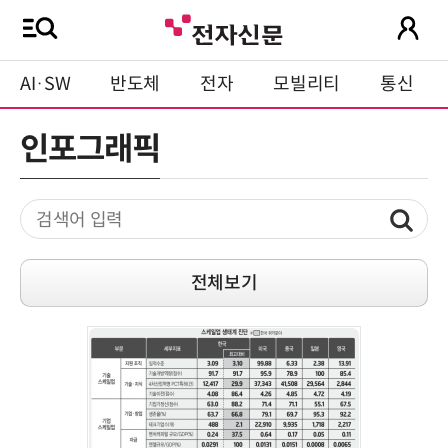
AI·SW
반도체
전자
모빌리티
통신
인포그래픽
전체보기