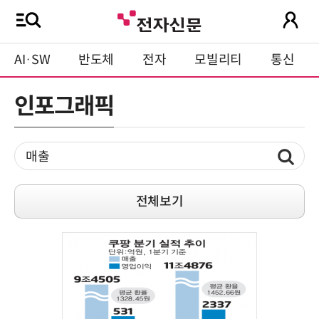
AI·SW
반도체
전자
모빌리티
통신
인포그래픽
전체보기