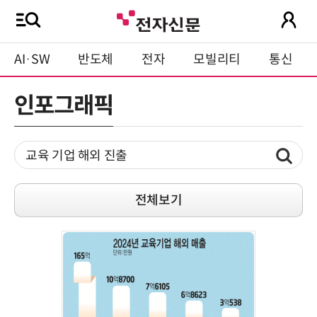
AI·SW
반도체
전자
모빌리티
통신
인포그래픽
전체보기