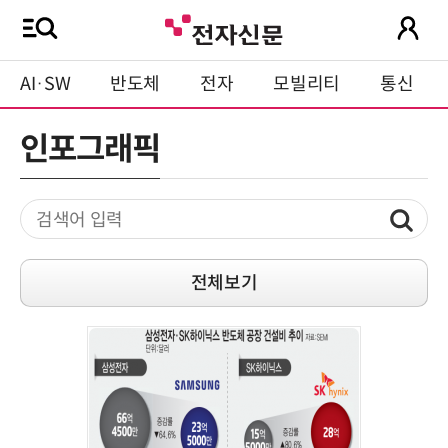
AI·SW
반도체
전자
모빌리티
통신
인포그래픽
전체보기