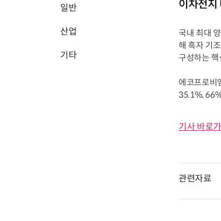
이차전지
일반
산업
국내 최대 
해 흑자 기
기타
구성하는 핵
에코프로비엠은
35.1%, 
기사 바로가
관련자료