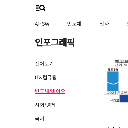
AI·SW
반도체
전자
인포그래픽
전체보기
IT&컴퓨팅
반도체/바이오
사회/경제
국제