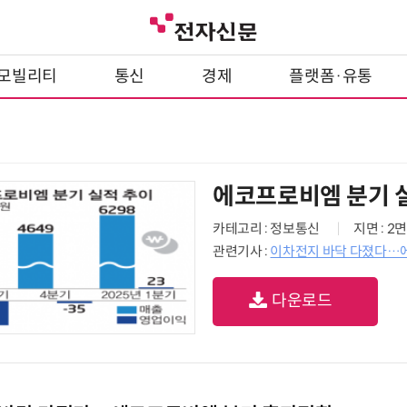
모빌리티
통신
경제
플랫폼·유통
에코프로비엠 분기 
카테고리 : 정보통신
지면 : 2면
관련기사 :
이차전지 바닥 다졌다…
다운로드