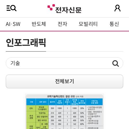
AI·SW
반도체
전자
모빌리티
통신
인포그래픽
전체보기