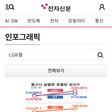
AI·SW
반도체
전자
모빌리티
통신
인포그래픽
전체보기