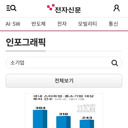
AI·SW
반도체
전자
모빌리티
통신
인포그래픽
전체보기