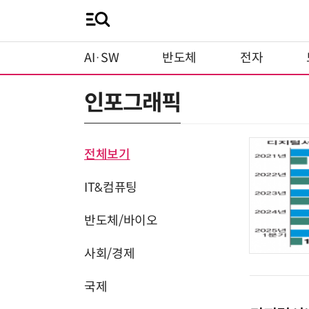
AI·SW
반도체
전자
인포그래픽
전체보기
IT&컴퓨팅
반도체/바이오
사회/경제
국제