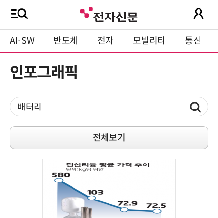
AI·SW
반도체
전자
모빌리티
통신
인포그래픽
전체보기