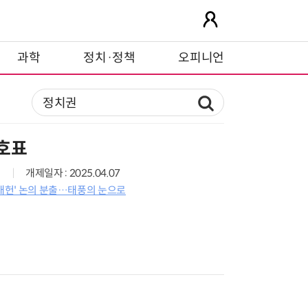
과학
정치·정책
오피니언
선호표
개제일자 : 2025.04.07
'개헌' 논의 분출…태풍의 눈으로