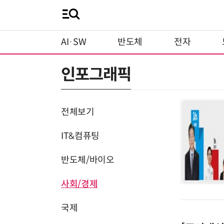
AI·SW
반도체
전자
인포그래픽
전체보기
IT&컴퓨팅
반도체/바이오
사회/경제
국제