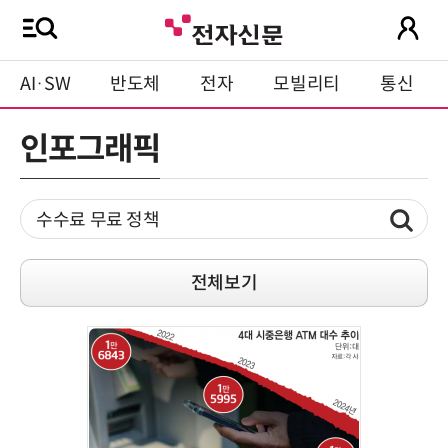
AI·SW
반도체
전자
모빌리티
통신
인포그래픽
전체보기