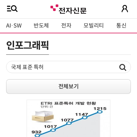
AI·SW
반도체
전자
모빌리티
통신
인포그래픽
전체보기