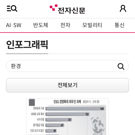
AI·SW
반도체
전자
모빌리티
통신
인포그래픽
전체보기