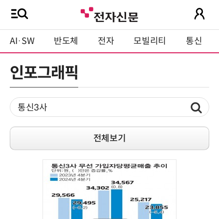
AI·SW
반도체
전자
모빌리티
통신
인포그래픽
전체보기