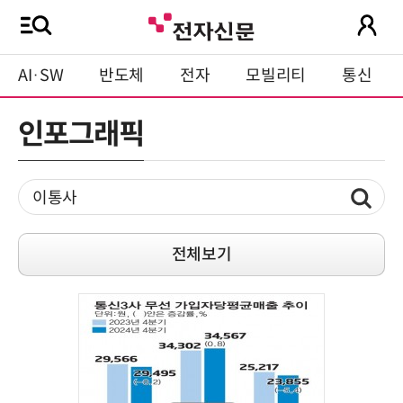
AI·SW
반도체
전자
모빌리티
통신
인포그래픽
전체보기