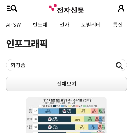
AI·SW
반도체
전자
모빌리티
통신
인포그래픽
전체보기