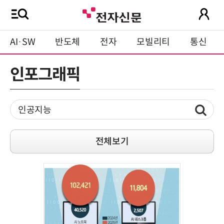
AI·SW
반도체
전자
모빌리티
통신
인포그래픽
전체보기