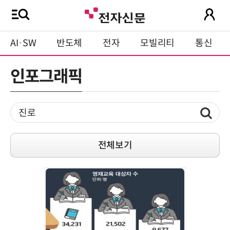
AI·SW
반도체
전자
모빌리티
통신
인포그래픽
전체보기