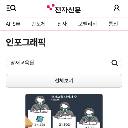
AI·SW
반도체
전자
모빌리티
통신
인포그래픽
전체보기