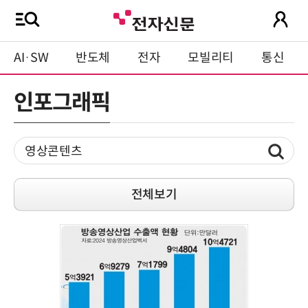
AI·SW
반도체
전자
모빌리티
통신
인포그래픽
전체보기