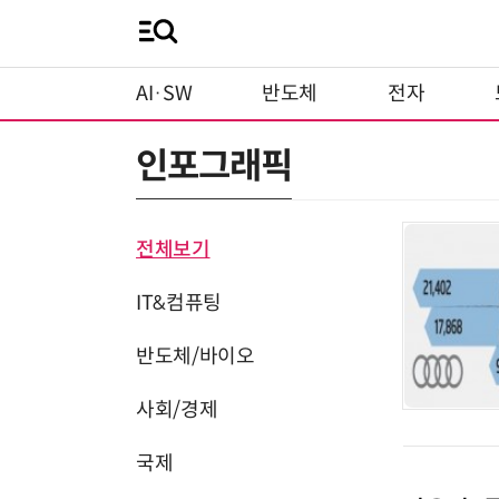
AI·SW
반도체
전자
인포그래픽
전체보기
IT&컴퓨팅
반도체/바이오
사회/경제
국제