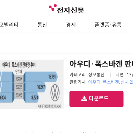
모빌리티
통신
경제
플랫폼·유통
아우디·폭스바겐 판
카테고리 : 정보통신
지면 : 1
관련기사 :
아우디·폭스바겐, 신차 2
다운로드