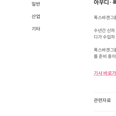
아우디·폭
일반
산업
폭스바겐그룹
기타
수년간 신차
디가 수입차 
폭스바겐그룹
를 준비 중이
기사 바로가
관련자료