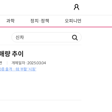
과학
정치·정책
오피니언
매량 추이
7면
개제일자 : 2025.03.04
0종 출격…韓 부활 '시동'