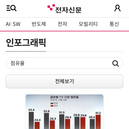
AI·SW
반도체
전자
모빌리티
통신
인포그래픽
전체보기