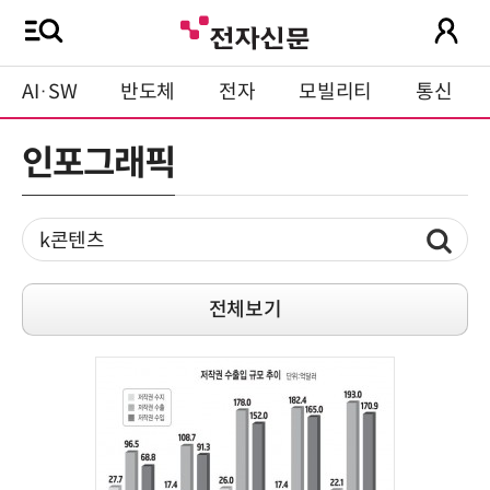
AI·SW
반도체
전자
모빌리티
통신
인포그래픽
전체보기