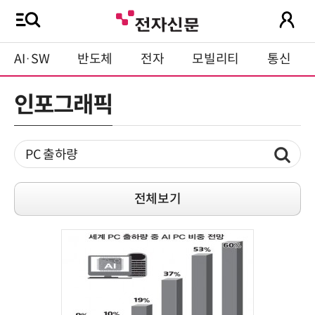
AI·SW
반도체
전자
모빌리티
통신
인포그래픽
전체보기