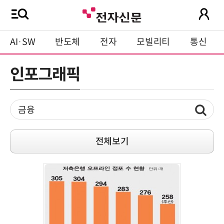
AI·SW
반도체
전자
모빌리티
통신
인포그래픽
전체보기