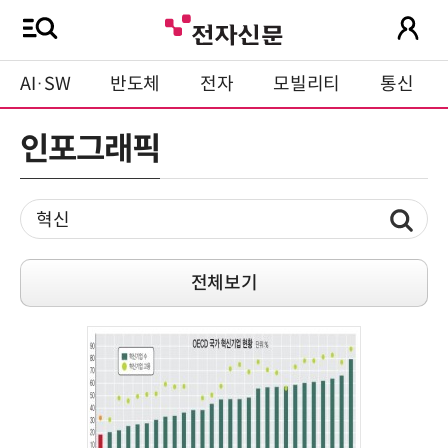
AI·SW
반도체
전자
모빌리티
통신
인포그래픽
전체보기