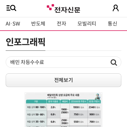
AI·SW
반도체
전자
모빌리티
통신
인포그래픽
전체보기