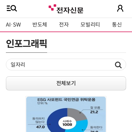
AI·SW
반도체
전자
모빌리티
통신
인포그래픽
전체보기