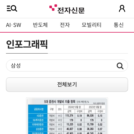
AI·SW
반도체
전자
모빌리티
통신
인포그래픽
전체보기