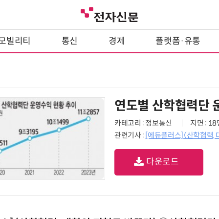
모빌리티
통신
경제
플랫폼·유통
연도별 산학협력단 
카테고리 : 정보통신
지면 : 1
관련기사 :
[에듀플러스]〈산학협력,
다운로드