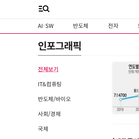
AI·SW
반도체
전자
인포그래픽
전체보기
IT&컴퓨팅
반도체/바이오
사회/경제
국제