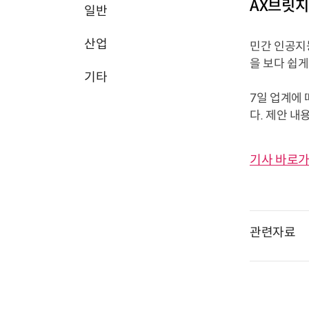
AX브릿지
일반
산업
민간 인공지능
을 보다 쉽게
기타
7일 업계에 
다. 제안 내
기사 바로가
관련자료