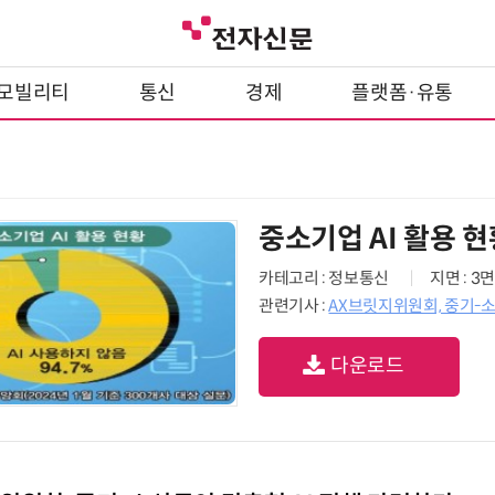
모빌리티
통신
경제
플랫폼·유통
중소기업 AI 활용 현
카테고리 : 정보통신
지면 : 3면
관련기사 :
AX브릿지위원회, 중기-소
다운로드