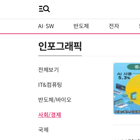
AI·SW
반도체
전자
인포그래픽
전체보기
IT&컴퓨팅
반도체/바이오
사회/경제
국제