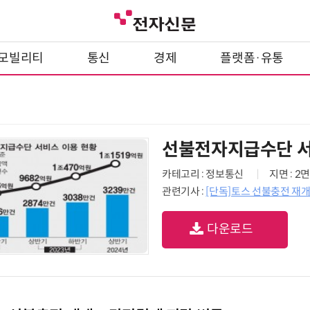
모빌리티
통신
경제
플랫폼·유통
선불전자지급수단 서
카테고리 : 정보통신
지면 : 2면
관련기사 :
[단독]토스 선불충전 재
다운로드