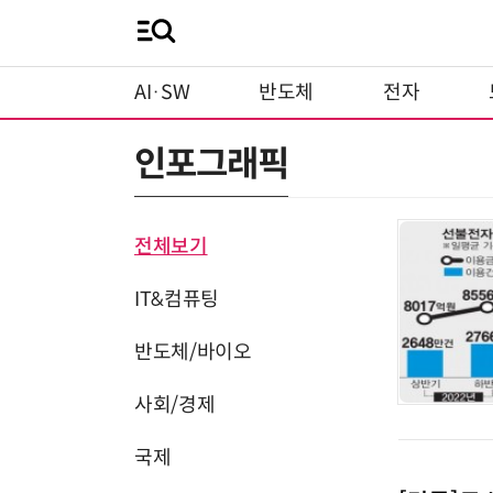
AI·SW
반도체
전자
인포그래픽
전체보기
IT&컴퓨팅
반도체/바이오
사회/경제
국제