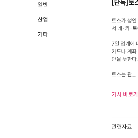
[단독]토
일반
산업
토스가 성인
서 네·카·
기타
7일 업계에
카드나 계좌 
단을 뜻한다.
토스는 관....
기사 바로가
관련자료